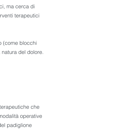
aci, ma cerca di
rventi terapeutici
co (come blocchi
a natura del dolore.
 terapeutiche che
 modalità operative
 del padiglione