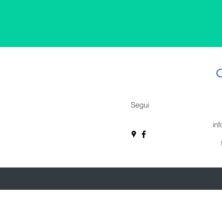
C
Segui
in