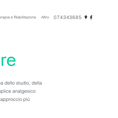
074343685
erapia e Riabilitazione
Altro
re
 dello studio, della
mplice analgesico
 approccio più