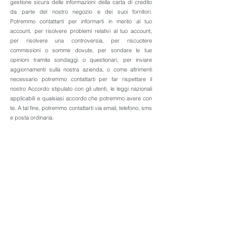
gestione sicura delle informazioni della carta di credito
da parte del nostro negozio e dei suoi fornitori.
Potremmo contattarti per informarti in merito al tuo
account, per risolvere problemi relativi al tuo account,
per risolvere una controversia, per riscuotere
commissioni o somme dovute, per sondare le tue
opinioni tramite sondaggi o questionari, per inviare
aggiornamenti sulla nostra azienda, o come altrimenti
necessario potremmo contattarti per far rispettare il
nostro Accordo stipulato con gli utenti, le leggi nazionali
applicabili e qualsiasi accordo che potremmo avere con
te. A tal fine, potremmo contattarti via email, telefono, sms
e posta ordinaria.
Se non desideri che i tuoi dati vengano elaborati, ti
preghiamo di contattarci all'indirizzo email
info@checkupsrl.com
o di inviarci una lettera a Check-up
srl, Corso Giuseppe Garibaldi, 20-26, 06049 Spoleto PG,
Italy.
Ci riserviamo il diritto di modificare questa informativa
sulla privacy in qualsiasi momento, quindi ti preghiamo di
controllarla frequentemente. Cambiamenti e chiarimenti
entreranno in vigore immediatamente dopo la loro
pubblicazione sul sito web. Se apportiamo modifiche