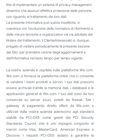
fine di implementare un sistema di privacy management
dinamico che assicuri effettiva protezione delle persone,
con riguardo al trattamento dei loro dati.
La presente Informativa può subire modifiche, in
coerenza con l’evoluzione della normativa di riferimento e
delle misure tecniche e organizzative via via adottate dal
titolare del trattamento; il Cliente/interessato è, dunque,
pregato di visitare periodicamente la presente sezione
del Sito, per prendere visione degli aggiornamenti e
dell’Informativa nel testo tempo per tempo vigente.
La nostra azienda è ospitata sulla piattaforma Wix.com.
Wix.com ci fornisce la piattaforma online che ci consente
di vendere i nostri prodotti e servizi. I tuoi dati possono
essere archiviati tramite la memoria dati, i database e le
applicazioni generali di Wix.com. I tuoi dati sono da loro
conservati su server sicuri, potetti da firewall. Tutti i
gateway di pagamento diretto offerti da Wix.com e
utilizzati dalla nostra azienda aderiscono agli standard
stabiliti da PCI-DSS come gestiti dal PCI Security
Standards Council, che è uno impegno congiunto di
marchi come Visa, MasterCard, American Express e
Discover. I requisiti PCI-DSS aiutano a garantire la