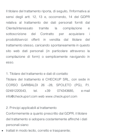
Il titolare del trattamento riporta, di seguito, l’Informativa ai
sensi degli artt. 12, 13 e, occorrendo, 14 del GDPR
relativa al trattamento dei dati personali forniti dal
Cliente/interessato tramite la compilazione e
sottoscrizione del Contratto per acquistare i
prodotti/servizi offerti in vendita dal titolare del
trattamento stesso, caricando spontaneamente in questo
sito web dati personali (in particolare attraverso la
compilazione di form) o semplicemente navigando in
esso.
1. Titolare del trattamento e dati di contatto
Titolare del trattamento è CHECKUP SRL, con sede in
CORSO GARIBALDI 26 -28, SPOLETO (PG), P.I.
02491220543, tel. +39 074343685, e-mail
info@checkupsrl.com web www.checkupsrl.com
2. Principi applicabili al trattamento
Conformemente a quanto prescritto dal GDPR, il titolare
del trattamento si adopera costantemente affinché i dati
personali siano:
trattati in modo lecito, corretto e trasparente;