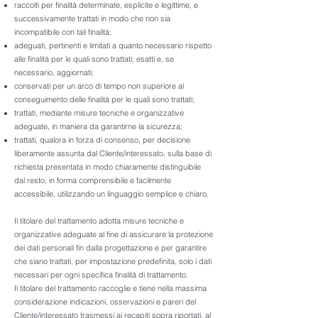
raccolti per finalità determinate, esplicite e legittime, e
successivamente trattati in modo che non sia
incompatibile con tali finalità;
adeguati, pertinenti e limitati a quanto necessario rispetto
alle finalità per le quali sono trattati;
esatti e, se
necessario, aggiornati;
conservati per un arco di tempo non superiore al
conseguimento delle finalità per le quali sono trattati;
trattati, mediante misure tecniche e organizzative
adeguate, in maniera da garantirne la sicurezza;
trattati, qualora in forza di consenso, per decisione
liberamente assunta dal Cliente/interessato, sulla base di
richiesta presentata in modo chiaramente distinguibile
dal resto, in forma comprensibile e facilmente
accessibile, utilizzando un linguaggio semplice e chiaro.
Il titolare del trattamento adotta misure tecniche e
organizzative adeguate al fine di assicurare la protezione
dei dati personali fin dalla progettazione e per garantire
che siano trattati, per impostazione predefinita, solo i dati
necessari per ogni specifica finalità di trattamento.
Il titolare del trattamento raccoglie e tiene nella massima
considerazione indicazioni, osservazioni e pareri del
Cliente/interessato trasmessi ai recapiti sopra riportati, al