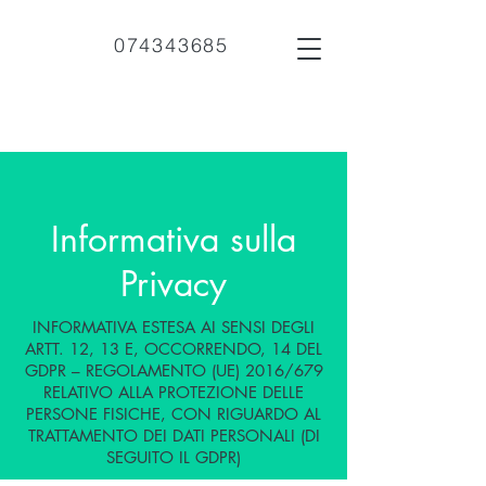
074343685
Informativa sulla
Privacy
INFORMATIVA ESTESA AI SENSI DEGLI
ARTT. 12, 13 E, OCCORRENDO, 14 DEL
GDPR – REGOLAMENTO (UE) 2016/679
RELATIVO ALLA PROTEZIONE DELLE
PERSONE FISICHE, CON RIGUARDO AL
TRATTAMENTO DEI DATI PERSONALI (DI
SEGUITO IL GDPR)