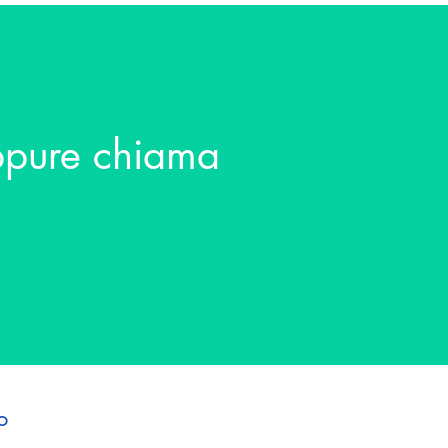
oppure chiama
o