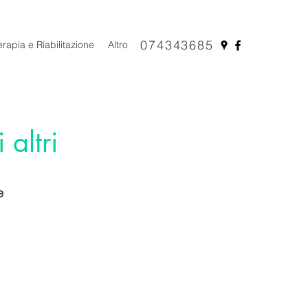
074343685
erapia e Riabilitazione
Altro
 altri
e