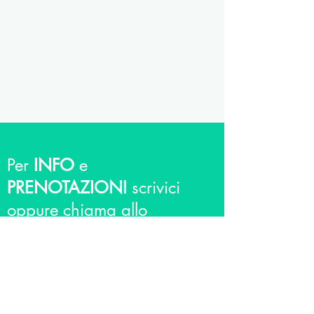
Per
INFO
e
PRENOTAZIONI
scrivici
oppure chiama allo
0743/43685
Checkup - poliambulatorio medico