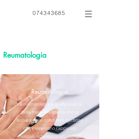
074343685
Reumatologia
Reumatologia
La reumatologia è quella branca
della medicina interna che si
occupa delle condizioni morbose
che interessano l'apparato
muscolo-scheletrico ed i tessuti