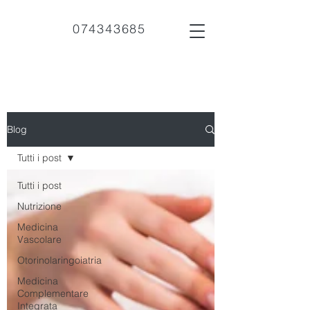
074343685
Blog
Tutti i post
Tutti i post
Nutrizione
Medicina
Vascolare
Otorinolaringoiatria
Medicina
Complementare
Integrata